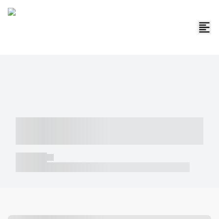
----- ----- -- ------ ---- ---- -- ----- -----
----- --- ------
----- -----
----- ----- -- ------ ---- ---- -- ----- ----- ----- --- ------