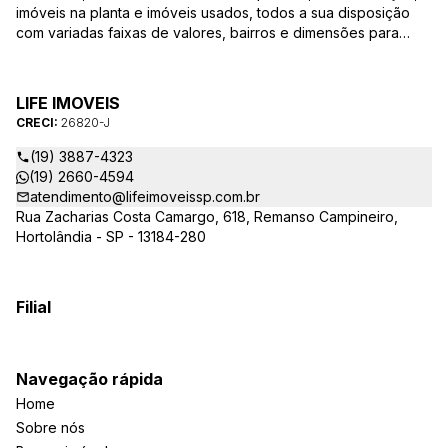
imóveis na planta e imóveis usados, todos a sua disposição
com variadas faixas de valores, bairros e dimensões para
melhor atender as suas necessidades e anseios. Ao nos
procurar, nossos corretores – credenciados ao CRECI-SP
26820-J – estarão sempre prontos para responder-lhe todas
LIFE IMOVEIS
as suas dúvidas sobre casas, apartamentos, terrenos, salas
CRECI:
26820-J
comerciais e outros produtos imobiliários.
(19) 3887-4323
(19) 2660-4594
atendimento@lifeimoveissp.com.br
Rua Zacharias Costa Camargo, 618, Remanso Campineiro,
Hortolândia - SP - 13184-280
Filial
Navegação rápida
Home
Sobre nós