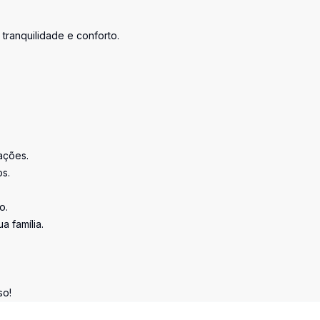
tranquilidade e conforto.
ações.
s.
o.
 família.
so!