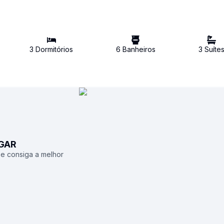
3
Dormitório
s
6
Banheiro
s
3
Suíte
UGAR
 e consiga a melhor