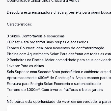
Oportunidade Única! Linda Chácara à Venda
Descubra esta encantadora chácara, perfeita para quem busca 
Características:
3 Suítes: Confortáveis e espaçosas.
1 Closet: Para organizar suas roupas e acessórios.
Espaço Gourmet: Ideal para momentos de confraternização.
Piscina com Aquecimento Solar: Para desfrutar em todas as est
2 Banheiros na Piscina: Maior comodidade para seus convidado
Lavabo: Para as visitas.
Sala Superior com Sacada: Vista panorâmica e ambiente arejad
Aproximadamente 460m² de Construção: Amplo espaço para sua
Estrutura para Energia Solar: Economia e sustentabilidade.
Terreno de 1.000m²: Com árvores frutíferas e belos jardins
.
Não perca esta oportunidade de viver em um verdadeiro paraí