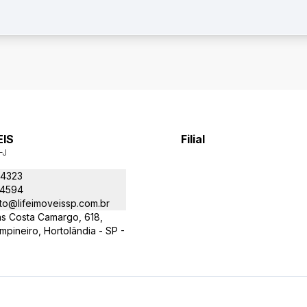
EIS
Filial
-J
-4323
-4594
to@lifeimoveissp.com.br
as Costa Camargo, 618,
ineiro, Hortolândia - SP -