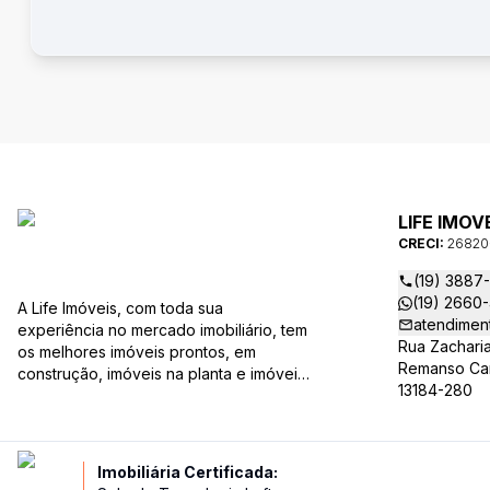
LIFE IMOV
CRECI:
26820
(19) 3887
(19) 2660
A Life Imóveis, com toda sua
atendimen
experiência no mercado imobiliário, tem
Rua Zachari
os melhores imóveis prontos, em
Remanso Camp
construção, imóveis na planta e imóveis
13184-280
usados, todos a sua disposição com
variadas faixas de valores, bairros e
dimensões para melhor atender as suas
necessidades e anseios. Ao nos
Imobiliária Certificada:
procurar, nossos corretores –