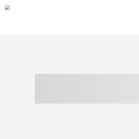
----- ----- -- -
- ------