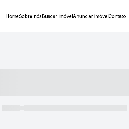
Home
Sobre nós
Buscar imóvel
Anunciar imóvel
Contato
----- ---- ---- -- ----
----- -----
----- ----- -- ------ ---- ---- -- ----- ----- ----- --- ------