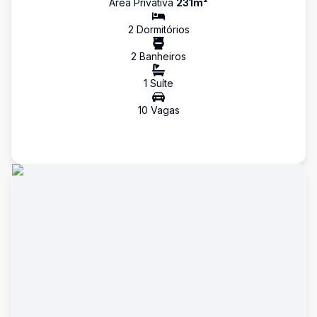
Área Privativa
231
m²
2
Dormitório
s
2
Banheiro
s
1
Suíte
10
Vaga
s