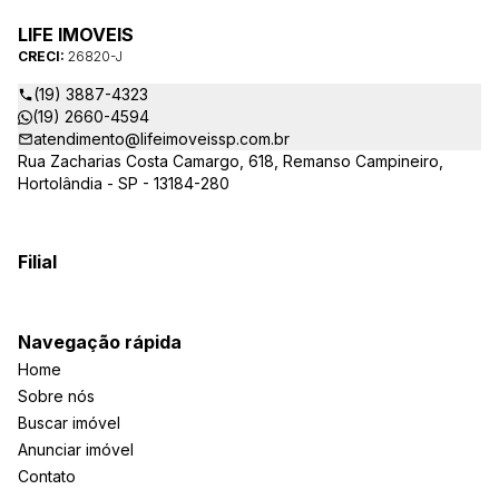
procurar, nossos corretores – credenciados ao CRECI-SP
26820-J – estarão sempre prontos para responder-lhe todas
LIFE IMOVEIS
as suas dúvidas sobre casas, apartamentos, terrenos, salas
CRECI:
26820-J
comerciais e outros produtos imobiliários.
(19) 3887-4323
(19) 2660-4594
atendimento@lifeimoveissp.com.br
Rua Zacharias Costa Camargo, 618, Remanso Campineiro,
Hortolândia - SP - 13184-280
Filial
Navegação rápida
Home
Sobre nós
Buscar imóvel
Anunciar imóvel
Contato