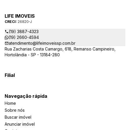
melhor atender as suas necessidades e anseios. Ao nos
procurar, nossos corretores – credenciados ao CRECI-SP
26820-J – estarão sempre prontos para responder-lhe todas
LIFE IMOVEIS
as suas dúvidas sobre casas, apartamentos, terrenos, salas
CRECI:
26820-J
comerciais e outros produtos imobiliários.
(19) 3887-4323
(19) 2660-4594
atendimento@lifeimoveissp.com.br
Rua Zacharias Costa Camargo, 618, Remanso Campineiro,
Hortolândia - SP - 13184-280
Filial
Navegação rápida
Home
Sobre nós
Buscar imóvel
Anunciar imóvel