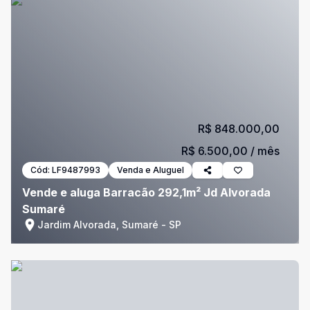
R$ 848.000,00
R$ 6.500,00
/ mês
Cód:
LF9487993
Venda e Aluguel
Vende e aluga Barracão 292,1m² Jd Alvorada
Sumaré
Jardim Alvorada, Sumaré - SP