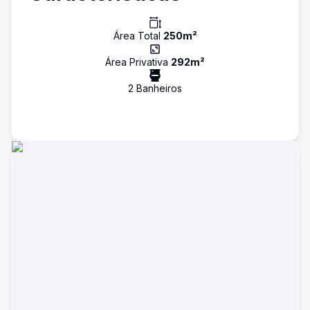
Área Total
250
m²
Área Privativa
292
m²
2
Banheiro
s