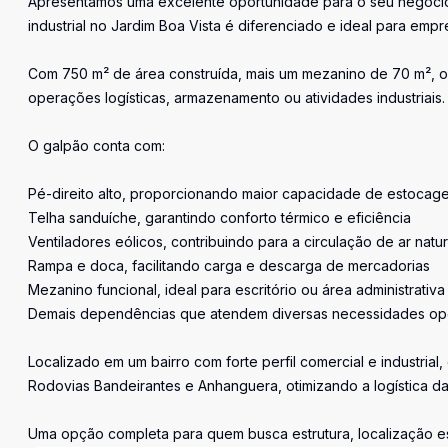
Apresentamos uma excelente oportunidade para o seu negócio 
industrial no Jardim Boa Vista é diferenciado e ideal para emp
Com 750 m² de área construída, mais um mezanino de 70 m², o 
operações logísticas, armazenamento ou atividades industriais.
O galpão conta com:
Pé-direito alto, proporcionando maior capacidade de estocage
Telha sanduíche, garantindo conforto térmico e eficiência
Ventiladores eólicos, contribuindo para a circulação de ar natur
Rampa e doca, facilitando carga e descarga de mercadorias
Mezanino funcional, ideal para escritório ou área administrativa
Demais dependências que atendem diversas necessidades op
Localizado em um bairro com forte perfil comercial e industrial
Rodovias Bandeirantes e Anhanguera, otimizando a logística d
Uma opção completa para quem busca estrutura, localização es