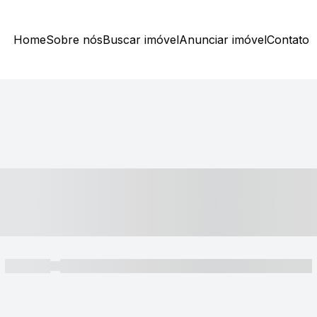
Home
Sobre nós
Buscar imóvel
Anunciar imóvel
Contato
----- ---- ---- -- ----
----- -----
----- ----- -- ------ ---- ---- -- ----- ----- ----- --- ------