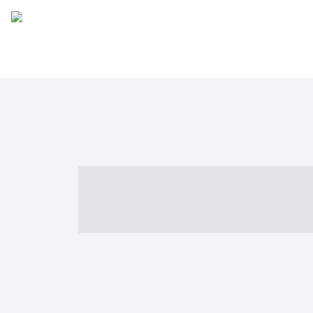
----- ----- -- -
- ------