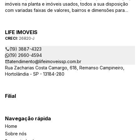
imóveis na planta e imóveis usados, todos a sua disposição
com variadas faixas de valores, bairros e dimensões para
melhor atender as suas necessidades e anseios. Ao nos
procurar, nossos corretores – credenciados ao CRECI-SP
26820-J – estarão sempre prontos para responder-lhe todas
LIFE IMOVEIS
as suas dúvidas sobre casas, apartamentos, terrenos, salas
CRECI:
26820-J
comerciais e outros produtos imobiliários.
(19) 3887-4323
(19) 2660-4594
atendimento@lifeimoveissp.com.br
Rua Zacharias Costa Camargo, 618, Remanso Campineiro,
Hortolândia - SP - 13184-280
Filial
Navegação rápida
Home
Sobre nós