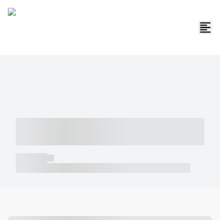
----- ----- -- ------ ---- ---- -- ----- -----
----- --- ------
----- -----
----- ----- -- ------ ---- ---- -- ----- ----- ----- --- ------