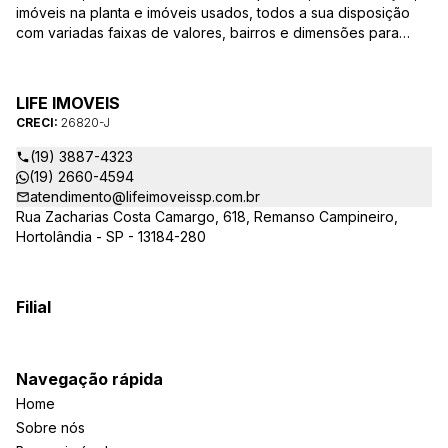
imóveis na planta e imóveis usados, todos a sua disposição
com variadas faixas de valores, bairros e dimensões para
melhor atender as suas necessidades e anseios. Ao nos
procurar, nossos corretores – credenciados ao CRECI-SP
26820-J – estarão sempre prontos para responder-lhe todas
LIFE IMOVEIS
as suas dúvidas sobre casas, apartamentos, terrenos, salas
CRECI:
26820-J
comerciais e outros produtos imobiliários.
(19) 3887-4323
(19) 2660-4594
atendimento@lifeimoveissp.com.br
Rua Zacharias Costa Camargo, 618, Remanso Campineiro,
Hortolândia - SP - 13184-280
Filial
Navegação rápida
Home
Sobre nós