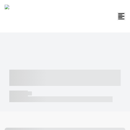
----- ----- -- ------ ---- ---- -- ----- -----
----- --- ------
----- -----
----- ----- -- ------ ---- ---- -- ----- ----- ----- --- ------