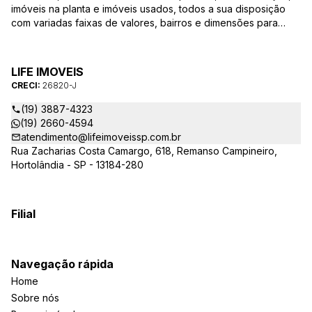
imóveis na planta e imóveis usados, todos a sua disposição
com variadas faixas de valores, bairros e dimensões para
melhor atender as suas necessidades e anseios. Ao nos
procurar, nossos corretores – credenciados ao CRECI-SP
26820-J – estarão sempre prontos para responder-lhe todas
LIFE IMOVEIS
as suas dúvidas sobre casas, apartamentos, terrenos, salas
CRECI:
26820-J
comerciais e outros produtos imobiliários.
(19) 3887-4323
(19) 2660-4594
atendimento@lifeimoveissp.com.br
Rua Zacharias Costa Camargo, 618, Remanso Campineiro,
Hortolândia - SP - 13184-280
Filial
Navegação rápida
Home
Sobre nós