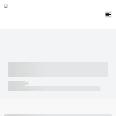
----- ----- -- ------ ---- ---- -- ----- -----
----- --- ------
----- -----
----- ----- -- ------ ---- ---- -- ----- ----- ----- --- ------