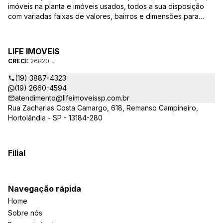
imóveis na planta e imóveis usados, todos a sua disposição
com variadas faixas de valores, bairros e dimensões para
melhor atender as suas necessidades e anseios. Ao nos
procurar, nossos corretores – credenciados ao CRECI-SP
26820-J – estarão sempre prontos para responder-lhe todas
LIFE IMOVEIS
as suas dúvidas sobre casas, apartamentos, terrenos, salas
CRECI:
26820-J
comerciais e outros produtos imobiliários.
(19) 3887-4323
(19) 2660-4594
atendimento@lifeimoveissp.com.br
Rua Zacharias Costa Camargo, 618, Remanso Campineiro,
Hortolândia - SP - 13184-280
Filial
Navegação rápida
Home
Sobre nós