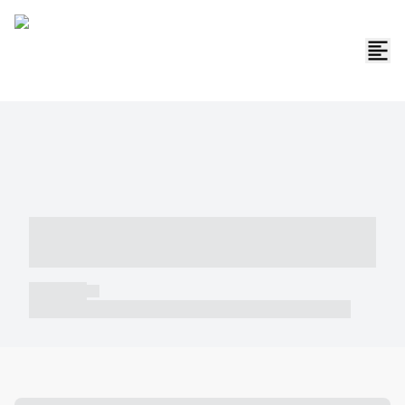
----- ----- -- ------ ---- ---- -- ----- -----
----- --- ------
----- -----
----- ----- -- ------ ---- ---- -- ----- ----- ----- --- ------