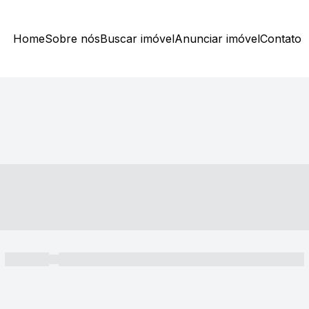
Home
Sobre nós
Buscar imóvel
Anunciar imóvel
Contato
----- ---- ---- -- ----
----- -----
----- ----- -- ------ ---- ---- -- ----- ----- ----- --- ------