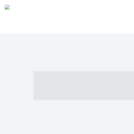
----- ----- -- -
- ------