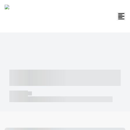
----- ----- -- ------ ---- ---- -- ----- -----
----- --- ------
----- -----
----- ----- -- ------ ---- ---- -- ----- ----- ----- --- ------