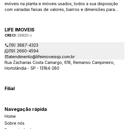
imóveis na planta e imóveis usados, todos a sua disposição
com variadas faixas de valores, bairros e dimensões para
melhor atender as suas necessidades e anseios. Ao nos
procurar, nossos corretores – credenciados ao CRECI-SP
26820-J – estarão sempre prontos para responder-lhe todas
LIFE IMOVEIS
as suas dúvidas sobre casas, apartamentos, terrenos, salas
CRECI:
26820-J
comerciais e outros produtos imobiliários.
(19) 3887-4323
(19) 2660-4594
atendimento@lifeimoveissp.com.br
Rua Zacharias Costa Camargo, 618, Remanso Campineiro,
Hortolândia - SP - 13184-280
Filial
Navegação rápida
Home
Sobre nós