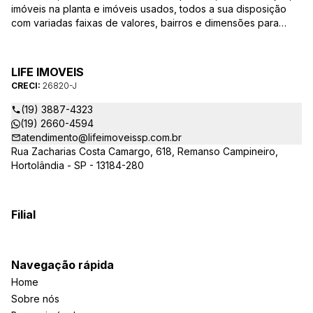
imóveis na planta e imóveis usados, todos a sua disposição
com variadas faixas de valores, bairros e dimensões para
melhor atender as suas necessidades e anseios. Ao nos
procurar, nossos corretores – credenciados ao CRECI-SP
26820-J – estarão sempre prontos para responder-lhe todas
LIFE IMOVEIS
as suas dúvidas sobre casas, apartamentos, terrenos, salas
CRECI:
26820-J
comerciais e outros produtos imobiliários.
(19) 3887-4323
(19) 2660-4594
atendimento@lifeimoveissp.com.br
Rua Zacharias Costa Camargo, 618, Remanso Campineiro,
Hortolândia - SP - 13184-280
Filial
Navegação rápida
Home
Sobre nós