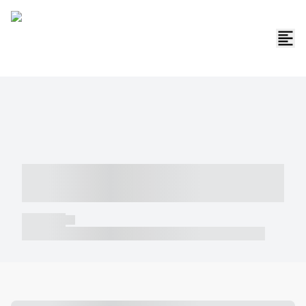
----- ----- -- ------ ---- ---- -- ----- -----
----- --- ------
----- -----
----- ----- -- ------ ---- ---- -- ----- ----- ----- --- ------