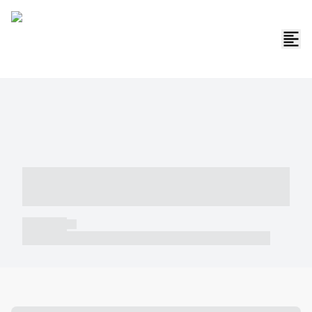
----- ----- -- ------ ---- ---- -- ----- -----
----- --- ------
----- -----
----- ----- -- ------ ---- ---- -- ----- ----- ----- --- ------