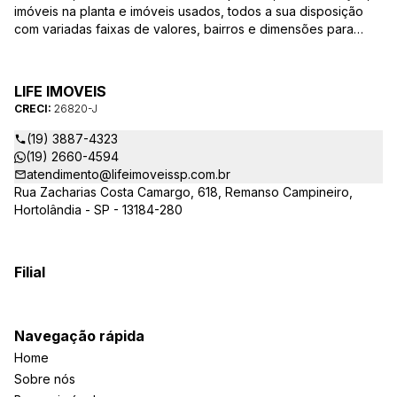
imóveis na planta e imóveis usados, todos a sua disposição
com variadas faixas de valores, bairros e dimensões para
melhor atender as suas necessidades e anseios. Ao nos
procurar, nossos corretores – credenciados ao CRECI-SP
26820-J – estarão sempre prontos para responder-lhe todas
LIFE IMOVEIS
as suas dúvidas sobre casas, apartamentos, terrenos, salas
CRECI:
26820-J
comerciais e outros produtos imobiliários.
(19) 3887-4323
(19) 2660-4594
atendimento@lifeimoveissp.com.br
Rua Zacharias Costa Camargo, 618, Remanso Campineiro,
Hortolândia - SP - 13184-280
Filial
Navegação rápida
Home
Sobre nós