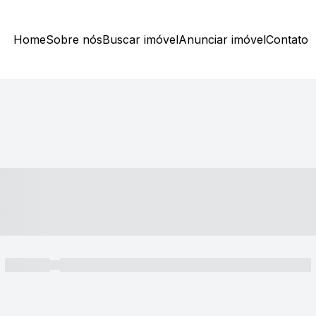
Home
Sobre nós
Buscar imóvel
Anunciar imóvel
Contato
----- ---- ---- -- ----
----- -----
----- ----- -- ------ ---- ---- -- ----- ----- ----- --- ------