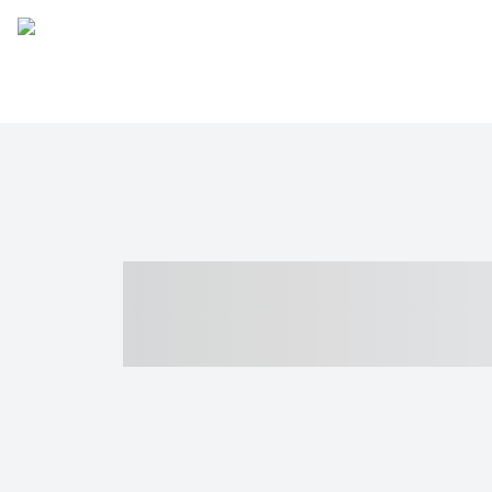
----- ----- -- -
- ------