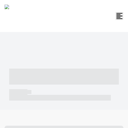
----- ----- -- ------ ---- ---- -- ----- -----
----- --- ------
----- -----
----- ----- -- ------ ---- ---- -- ----- ----- ----- --- ------