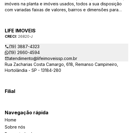
imóveis na planta e imóveis usados, todos a sua disposição
com variadas faixas de valores, bairros e dimensões para
melhor atender as suas necessidades e anseios. Ao nos
procurar, nossos corretores – credenciados ao CRECI-SP
26820-J – estarão sempre prontos para responder-lhe todas
LIFE IMOVEIS
as suas dúvidas sobre casas, apartamentos, terrenos, salas
CRECI:
26820-J
comerciais e outros produtos imobiliários.
(19) 3887-4323
(19) 2660-4594
atendimento@lifeimoveissp.com.br
Rua Zacharias Costa Camargo, 618, Remanso Campineiro,
Hortolândia - SP - 13184-280
Filial
Navegação rápida
Home
Sobre nós