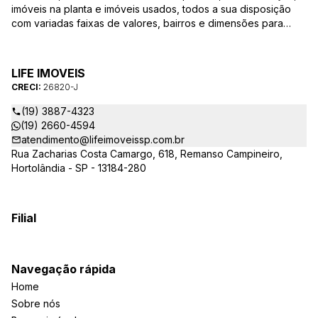
imóveis na planta e imóveis usados, todos a sua disposição
com variadas faixas de valores, bairros e dimensões para
melhor atender as suas necessidades e anseios. Ao nos
procurar, nossos corretores – credenciados ao CRECI-SP
26820-J – estarão sempre prontos para responder-lhe todas
LIFE IMOVEIS
as suas dúvidas sobre casas, apartamentos, terrenos, salas
CRECI:
26820-J
comerciais e outros produtos imobiliários.
(19) 3887-4323
(19) 2660-4594
atendimento@lifeimoveissp.com.br
Rua Zacharias Costa Camargo, 618, Remanso Campineiro,
Hortolândia - SP - 13184-280
Filial
Navegação rápida
Home
Sobre nós