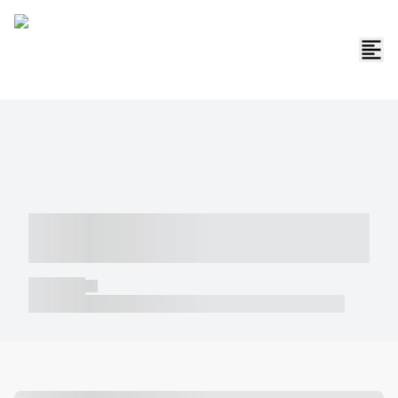
----- ----- -- ------ ---- ---- -- ----- -----
----- --- ------
----- -----
----- ----- -- ------ ---- ---- -- ----- ----- ----- --- ------