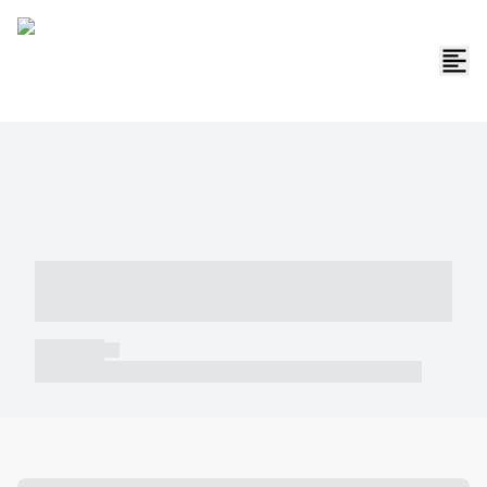
----- ----- -- ------ ---- ---- -- ----- -----
----- --- ------
----- -----
----- ----- -- ------ ---- ---- -- ----- ----- ----- --- ------