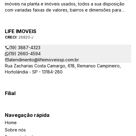
imóveis na planta e imóveis usados, todos a sua disposição
com variadas faixas de valores, bairros e dimensões para
melhor atender as suas necessidades e anseios. Ao nos
procurar, nossos corretores – credenciados ao CRECI-SP
26820-J – estarão sempre prontos para responder-lhe todas
LIFE IMOVEIS
as suas dúvidas sobre casas, apartamentos, terrenos, salas
CRECI:
26820-J
comerciais e outros produtos imobiliários.
(19) 3887-4323
(19) 2660-4594
atendimento@lifeimoveissp.com.br
Rua Zacharias Costa Camargo, 618, Remanso Campineiro,
Hortolândia - SP - 13184-280
Filial
Navegação rápida
Home
Sobre nós