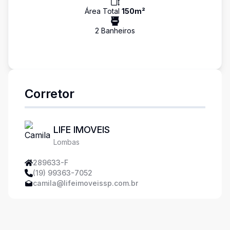
Área Total
150
m²
2
Banheiro
s
Corretor
LIFE IMOVEIS
Lombas
289633-F
(19) 99363-7052
camila@lifeimoveissp.com.br