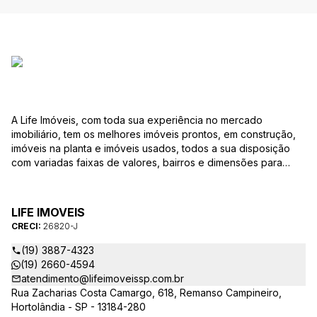
A Life Imóveis, com toda sua experiência no mercado
imobiliário, tem os melhores imóveis prontos, em construção,
imóveis na planta e imóveis usados, todos a sua disposição
com variadas faixas de valores, bairros e dimensões para
melhor atender as suas necessidades e anseios. Ao nos
procurar, nossos corretores – credenciados ao CRECI-SP
26820-J – estarão sempre prontos para responder-lhe todas
LIFE IMOVEIS
as suas dúvidas sobre casas, apartamentos, terrenos, salas
CRECI:
26820-J
comerciais e outros produtos imobiliários.
(19) 3887-4323
(19) 2660-4594
atendimento@lifeimoveissp.com.br
Rua Zacharias Costa Camargo, 618, Remanso Campineiro,
Hortolândia - SP - 13184-280