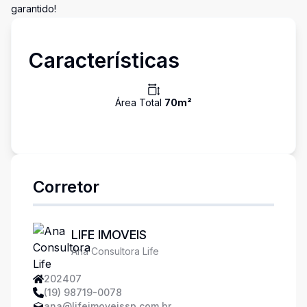
garantido!
Características
Área Total
70
m²
Corretor
LIFE IMOVEIS
Ana Consultora Life
202407
(19) 98719-0078
ana@lifeimoveissp.com.br