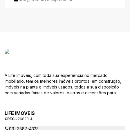
A Life Imóveis, com toda sua experiência no mercado
imobiliário, tem os melhores imóveis prontos, em construção,
imóveis na planta e imóveis usados, todos a sua disposição
com variadas faixas de valores, bairros e dimensões para
melhor atender as suas necessidades e anseios. Ao nos
procurar, nossos corretores – credenciados ao CRECI-SP
26820-J – estarão sempre prontos para responder-lhe todas
LIFE IMOVEIS
as suas dúvidas sobre casas, apartamentos, terrenos, salas
CRECI:
26820-J
comerciais e outros produtos imobiliários.
(19) 3887-4323