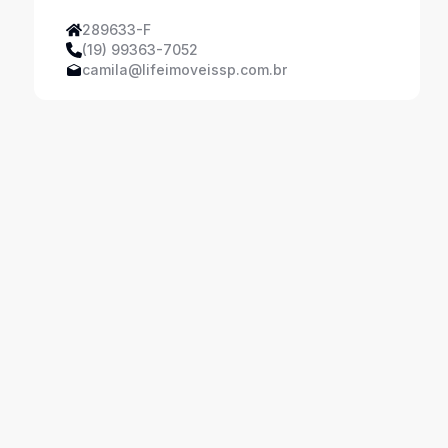
289633-F
(19) 99363-7052
camila@lifeimoveissp.com.br