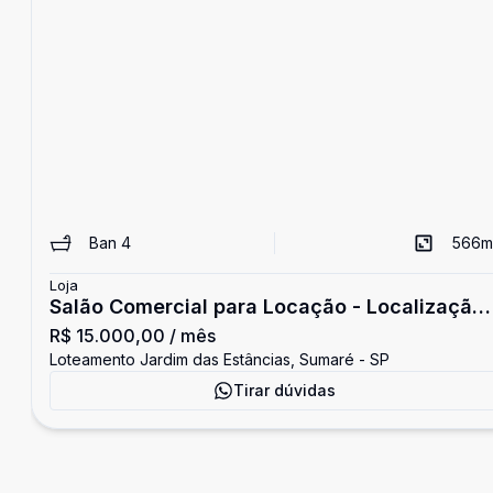
Ban
4
566
m
Loja
Salão Comercial para Locação - Localização
R$ 15.000,00
/ mês
Estraté
Loteamento Jardim das Estâncias, Sumaré - SP
Tirar dúvidas