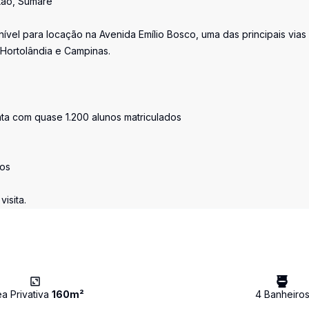
tão, Sumaré
ível para locação na Avenida Emílio Bosco, uma das principais vias
 Hortolândia e Campinas.
nta com quase 1.200 alunos matriculados
ios
isita.
ea Privativa
160
m²
4
Banheiro