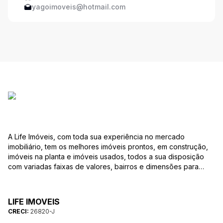
yagoimoveis@hotmail.com
A Life Imóveis, com toda sua experiência no mercado
imobiliário, tem os melhores imóveis prontos, em construção,
imóveis na planta e imóveis usados, todos a sua disposição
com variadas faixas de valores, bairros e dimensões para
melhor atender as suas necessidades e anseios. Ao nos
procurar, nossos corretores – credenciados ao CRECI-SP
26820-J – estarão sempre prontos para responder-lhe todas
LIFE IMOVEIS
as suas dúvidas sobre casas, apartamentos, terrenos, salas
CRECI:
26820-J
comerciais e outros produtos imobiliários.