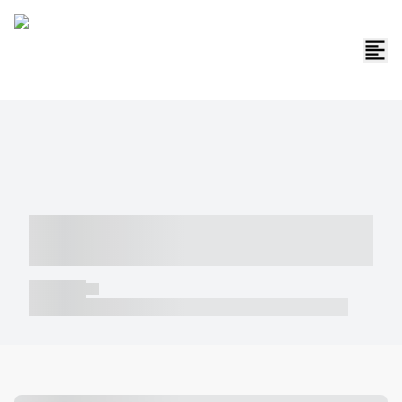
----- ----- -- ------ ---- ---- -- ----- -----
----- --- ------
----- -----
----- ----- -- ------ ---- ---- -- ----- ----- ----- --- ------