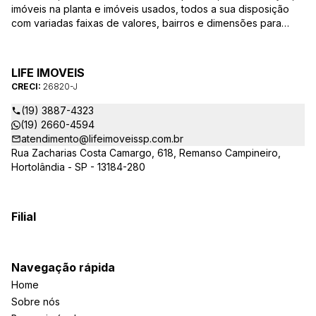
imóveis na planta e imóveis usados, todos a sua disposição
com variadas faixas de valores, bairros e dimensões para
melhor atender as suas necessidades e anseios. Ao nos
procurar, nossos corretores – credenciados ao CRECI-SP
26820-J – estarão sempre prontos para responder-lhe todas
LIFE IMOVEIS
as suas dúvidas sobre casas, apartamentos, terrenos, salas
CRECI:
26820-J
comerciais e outros produtos imobiliários.
(19) 3887-4323
(19) 2660-4594
atendimento@lifeimoveissp.com.br
Rua Zacharias Costa Camargo, 618, Remanso Campineiro,
Hortolândia - SP - 13184-280
Filial
Navegação rápida
Home
Sobre nós