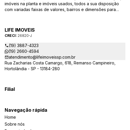
imóveis na planta e imóveis usados, todos a sua disposição
com variadas faixas de valores, bairros e dimensões para
melhor atender as suas necessidades e anseios. Ao nos
procurar, nossos corretores – credenciados ao CRECI-SP
26820-J – estarão sempre prontos para responder-lhe todas
LIFE IMOVEIS
as suas dúvidas sobre casas, apartamentos, terrenos, salas
CRECI:
26820-J
comerciais e outros produtos imobiliários.
(19) 3887-4323
(19) 2660-4594
atendimento@lifeimoveissp.com.br
Rua Zacharias Costa Camargo, 618, Remanso Campineiro,
Hortolândia - SP - 13184-280
Filial
Navegação rápida
Home
Sobre nós