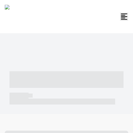
----- ----- -- ------ ---- ---- -- ----- -----
----- --- ------
----- -----
----- ----- -- ------ ---- ---- -- ----- ----- ----- --- ------