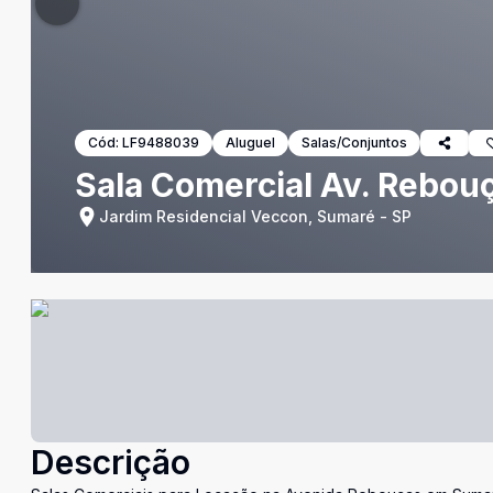
Cód:
LF9488039
Aluguel
Salas/Conjuntos
Sala Comercial Av. Rebo
Jardim Residencial Veccon, Sumaré - SP
Descrição