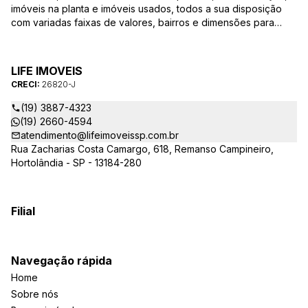
imóveis na planta e imóveis usados, todos a sua disposição
com variadas faixas de valores, bairros e dimensões para
melhor atender as suas necessidades e anseios. Ao nos
procurar, nossos corretores – credenciados ao CRECI-SP
26820-J – estarão sempre prontos para responder-lhe todas
LIFE IMOVEIS
as suas dúvidas sobre casas, apartamentos, terrenos, salas
CRECI:
26820-J
comerciais e outros produtos imobiliários.
(19) 3887-4323
(19) 2660-4594
atendimento@lifeimoveissp.com.br
Rua Zacharias Costa Camargo, 618, Remanso Campineiro,
Hortolândia - SP - 13184-280
Filial
Navegação rápida
Home
Sobre nós