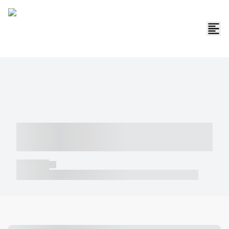
----- ----- -- ------ ---- ---- -- ----- -----
----- --- ------
----- -----
----- ----- -- ------ ---- ---- -- ----- ----- ----- --- ------