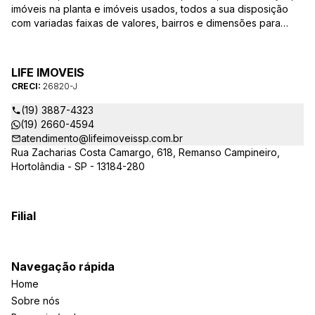
imóveis na planta e imóveis usados, todos a sua disposição
com variadas faixas de valores, bairros e dimensões para
melhor atender as suas necessidades e anseios. Ao nos
procurar, nossos corretores – credenciados ao CRECI-SP
26820-J – estarão sempre prontos para responder-lhe todas
LIFE IMOVEIS
as suas dúvidas sobre casas, apartamentos, terrenos, salas
CRECI:
26820-J
comerciais e outros produtos imobiliários.
(19) 3887-4323
(19) 2660-4594
atendimento@lifeimoveissp.com.br
Rua Zacharias Costa Camargo, 618, Remanso Campineiro,
Hortolândia - SP - 13184-280
Filial
Navegação rápida
Home
Sobre nós