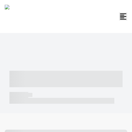
----- ----- -- ------ ---- ---- -- ----- -----
----- --- ------
----- -----
----- ----- -- ------ ---- ---- -- ----- ----- ----- --- ------