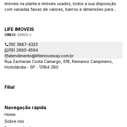
imóveis na planta e imóveis usados, todos a sua disposição
com variadas faixas de valores, bairros e dimensões para
melhor atender as suas necessidades e anseios. Ao nos
procurar, nossos corretores – credenciados ao CRECI-SP
26820-J – estarão sempre prontos para responder-lhe todas
LIFE IMOVEIS
as suas dúvidas sobre casas, apartamentos, terrenos, salas
CRECI:
26820-J
comerciais e outros produtos imobiliários.
(19) 3887-4323
(19) 2660-4594
atendimento@lifeimoveissp.com.br
Rua Zacharias Costa Camargo, 618, Remanso Campineiro,
Hortolândia - SP - 13184-280
Filial
Navegação rápida
Home
Sobre nós