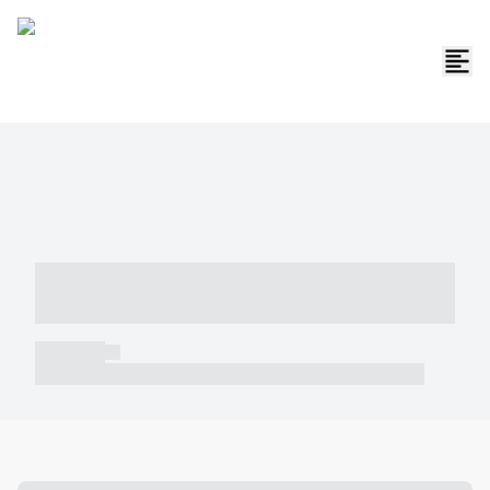
----- ----- -- ------ ---- ---- -- ----- -----
----- --- ------
----- -----
----- ----- -- ------ ---- ---- -- ----- ----- ----- --- ------