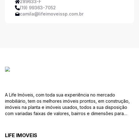
289633-F
(19) 99363-7052
camila@lifeimoveissp.com.br
A Life Imóveis, com toda sua experiência no mercado
imobiliário, tem os melhores imóveis prontos, em construção,
imóveis na planta e imóveis usados, todos a sua disposição
com variadas faixas de valores, bairros e dimensões para
melhor atender as suas necessidades e anseios. Ao nos
procurar, nossos corretores – credenciados ao CRECI-SP
26820-J – estarão sempre prontos para responder-lhe todas
LIFE IMOVEIS
as suas dúvidas sobre casas, apartamentos, terrenos, salas