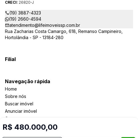
CRECI:
26820-J
comerciais e outros produtos imobiliários.
(19) 3887-4323
(19) 2660-4594
atendimento@lifeimoveissp.com.br
Rua Zacharias Costa Camargo, 618, Remanso Campineiro,
Hortolândia - SP - 13184-280
Filial
Navegação rápida
Home
Sobre nós
Buscar imóvel
Anunciar imóvel
Contato
R$ 480.000,00