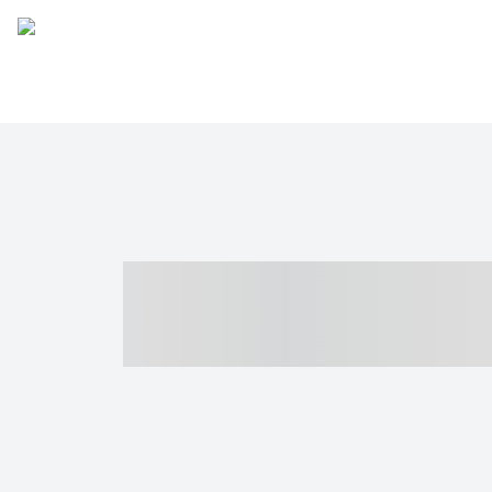
----- ----- -- -
- ------