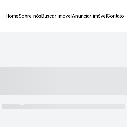
Home
Sobre nós
Buscar imóvel
Anunciar imóvel
Contato
----- ---- ---- -- ----
----- -----
----- ----- -- ------ ---- ---- -- ----- ----- ----- --- ------