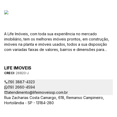
A Life Imóveis, com toda sua experiência no mercado
imobiliário, tem os melhores imóveis prontos, em construção,
imóveis na planta e imóveis usados, todos a sua disposição
com variadas faixas de valores, bairros e dimensões para
melhor atender as suas necessidades e anseios. Ao nos
procurar, nossos corretores – credenciados ao CRECI-SP
26820-J – estarão sempre prontos para responder-lhe todas
LIFE IMOVEIS
as suas dúvidas sobre casas, apartamentos, terrenos, salas
CRECI:
26820-J
comerciais e outros produtos imobiliários.
(19) 3887-4323
(19) 2660-4594
atendimento@lifeimoveissp.com.br
Rua Zacharias Costa Camargo, 618, Remanso Campineiro,
Hortolândia - SP - 13184-280