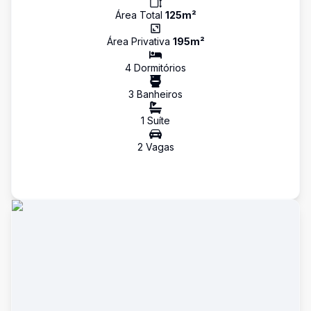
Área Total
125
m²
Área Privativa
195
m²
4
Dormitório
s
3
Banheiro
s
1
Suíte
2
Vaga
s