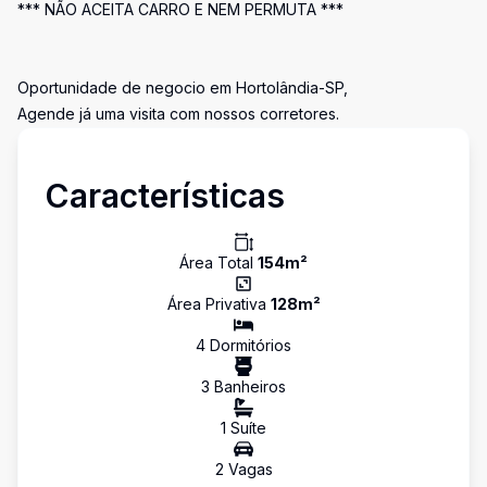
*** NÃO ACEITA CARRO E NEM PERMUTA ***
Oportunidade de negocio em Hortolândia-SP,
Agende já uma visita com nossos corretores.
Características
Área Total
154
m²
Área Privativa
128
m²
4
Dormitório
s
3
Banheiro
s
1
Suíte
2
Vaga
s