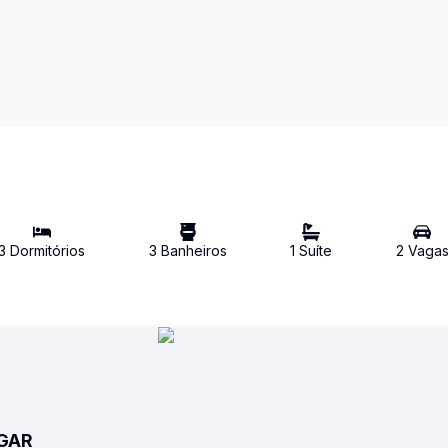
3
Dormitório
s
3
Banheiro
s
1
Suíte
2
Vaga
UGAR