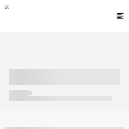
----- ----- -- ------ ---- ---- -- ----- -----
----- --- ------
----- -----
----- ----- -- ------ ---- ---- -- ----- ----- ----- --- ------