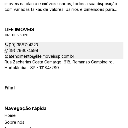
imóveis na planta e imóveis usados, todos a sua disposição
com variadas faixas de valores, bairros e dimensões para
melhor atender as suas necessidades e anseios. Ao nos
procurar, nossos corretores – credenciados ao CRECI-SP
26820-J – estarão sempre prontos para responder-lhe todas
LIFE IMOVEIS
as suas dúvidas sobre casas, apartamentos, terrenos, salas
CRECI:
26820-J
comerciais e outros produtos imobiliários.
(19) 3887-4323
(19) 2660-4594
atendimento@lifeimoveissp.com.br
Rua Zacharias Costa Camargo, 618, Remanso Campineiro,
Hortolândia - SP - 13184-280
Filial
Navegação rápida
Home
Sobre nós