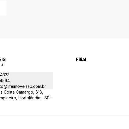
EIS
Filial
-J
-4323
-4594
to@lifeimoveissp.com.br
as Costa Camargo, 618,
ineiro, Hortolândia - SP -