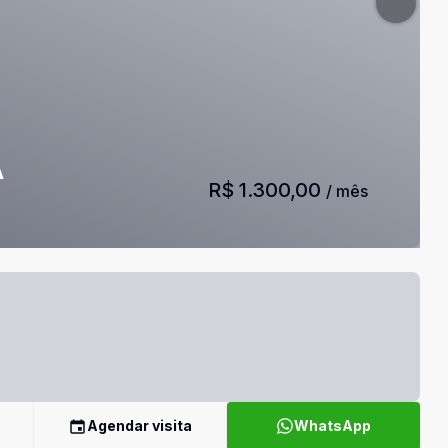
A
R$ 1.300,00
/ mês
Agendar visita
WhatsApp