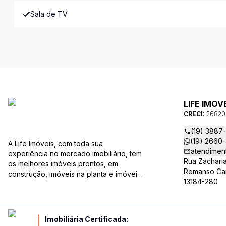
Sala de TV
LIFE IMOV
CRECI:
26820
(19) 3887
(19) 2660
A Life Imóveis, com toda sua
atendimen
experiência no mercado imobiliário, tem
Rua Zachari
os melhores imóveis prontos, em
Remanso Camp
construção, imóveis na planta e imóveis
13184-280
usados, todos a sua disposição com
variadas faixas de valores, bairros e
dimensões para melhor atender as suas
necessidades e anseios. Ao nos
Imobiliária Certificada:
procurar, nossos corretores –