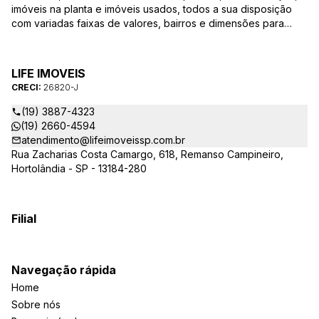
imóveis na planta e imóveis usados, todos a sua disposição
com variadas faixas de valores, bairros e dimensões para
melhor atender as suas necessidades e anseios. Ao nos
procurar, nossos corretores – credenciados ao CRECI-SP
26820-J – estarão sempre prontos para responder-lhe todas
LIFE IMOVEIS
as suas dúvidas sobre casas, apartamentos, terrenos, salas
CRECI:
26820-J
comerciais e outros produtos imobiliários.
(19) 3887-4323
(19) 2660-4594
atendimento@lifeimoveissp.com.br
Rua Zacharias Costa Camargo, 618, Remanso Campineiro,
Hortolândia - SP - 13184-280
Filial
Navegação rápida
Home
Sobre nós