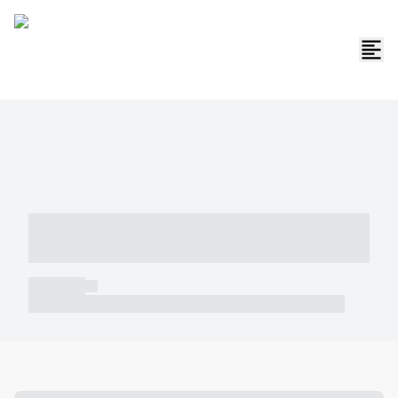
----- ----- -- ------ ---- ---- -- ----- -----
----- --- ------
----- -----
----- ----- -- ------ ---- ---- -- ----- ----- ----- --- ------