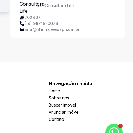
Ana Consultora Life
202407
(19) 98719-0078
ana@lifeimoveissp.com.br
Navegação rápida
Home
Sobre nós
Buscar imóvel
Anunciar imóvel
Contato
1