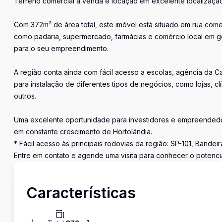
Terreno comercial à venda e locação em excelente localização 
Com 372m² de área total, este imóvel está situado em rua come
como padaria, supermercado, farmácias e comércio local em ge
para o seu empreendimento.
A região conta ainda com fácil acesso a escolas, agência da Ca
para instalação de diferentes tipos de negócios, como lojas, clí
outros.
Uma excelente oportunidade para investidores e empreendedo
em constante crescimento de Hortolândia.
* Fácil acesso às principais rodovias da região: SP-101, Bande
Entre em contato e agende uma visita para conhecer o potencia
Características