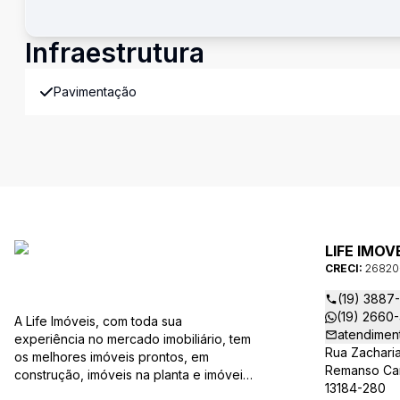
Infraestrutura
Pavimentação
LIFE IMOV
CRECI:
26820
(19) 3887
(19) 2660
A Life Imóveis, com toda sua
atendimen
experiência no mercado imobiliário, tem
Rua Zachari
os melhores imóveis prontos, em
Remanso Camp
construção, imóveis na planta e imóveis
13184-280
usados, todos a sua disposição com