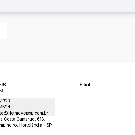
EIS
Filial
-J
-4323
-4594
to@lifeimoveissp.com.br
as Costa Camargo, 618,
ineiro, Hortolândia - SP -