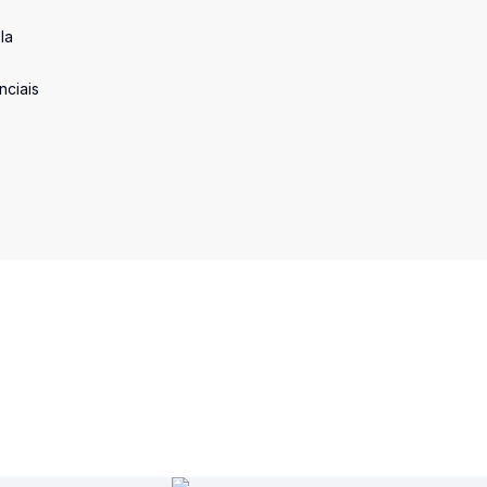
la
nciais