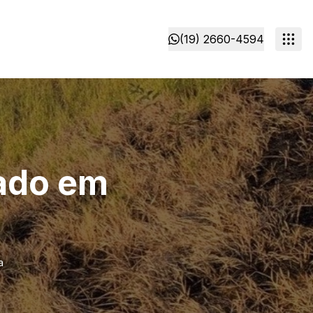
(19) 2660-4594
ado em
a