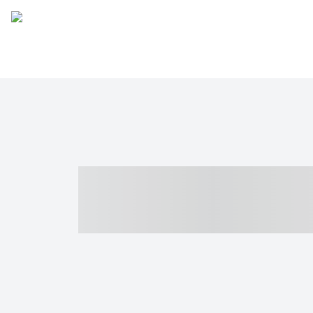
----- ----- -- -
- ------