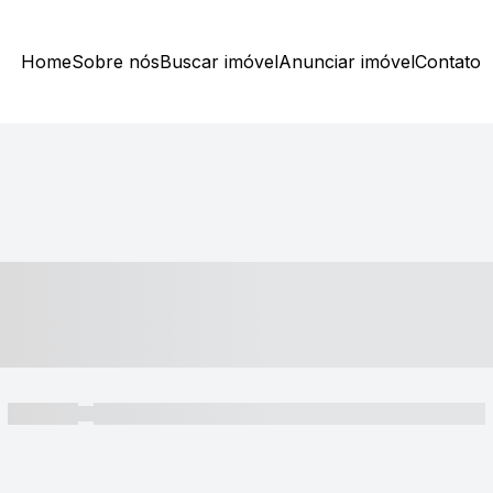
Home
Sobre nós
Buscar imóvel
Anunciar imóvel
Contato
----- ---- ---- -- ----
----- -----
----- ----- -- ------ ---- ---- -- ----- ----- ----- --- ------