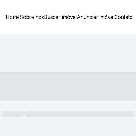
Home
Sobre nós
Buscar imóvel
Anunciar imóvel
Contato
----- ---- ---- -- ----
----- -----
----- ----- -- ------ ---- ---- -- ----- ----- ----- --- ------