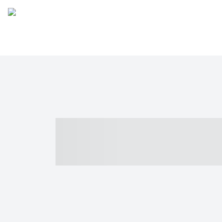
----- ----- -- -
- ------