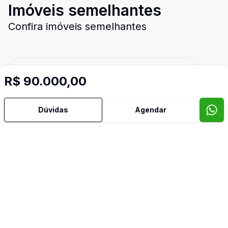
Imóveis semelhantes
Confira imóveis semelhantes
Cód:
LF9486713
Comparar
R$ 90.000,00
Dúvidas
Agendar