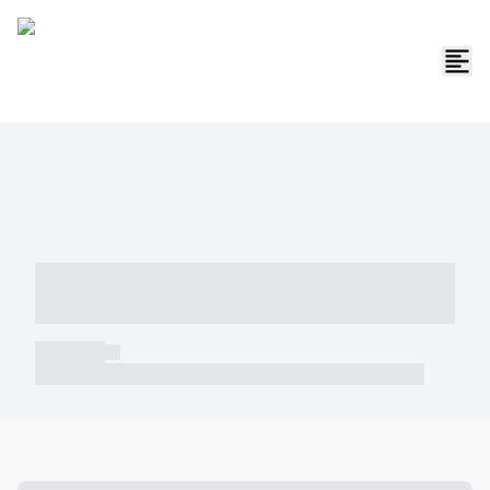
----- ----- -- ------ ---- ---- -- ----- -----
----- --- ------
----- -----
----- ----- -- ------ ---- ---- -- ----- ----- ----- --- ------