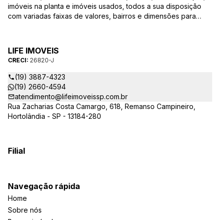
imóveis na planta e imóveis usados, todos a sua disposição
com variadas faixas de valores, bairros e dimensões para
melhor atender as suas necessidades e anseios. Ao nos
procurar, nossos corretores – credenciados ao CRECI-SP
26820-J – estarão sempre prontos para responder-lhe todas
LIFE IMOVEIS
as suas dúvidas sobre casas, apartamentos, terrenos, salas
CRECI:
26820-J
comerciais e outros produtos imobiliários.
(19) 3887-4323
(19) 2660-4594
atendimento@lifeimoveissp.com.br
Rua Zacharias Costa Camargo, 618, Remanso Campineiro,
Hortolândia - SP - 13184-280
Filial
Navegação rápida
Home
Sobre nós