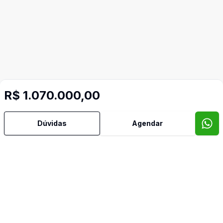
R$ 1.070.000,00
Dúvidas
Agendar
Imóveis semelhantes
Confira imóveis semelhantes
Cód:
LF9487846
Comparar
Có