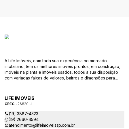
A Life Imóveis, com toda sua experiência no mercado
imobiliário, tem os melhores imóveis prontos, em construção,
imóveis na planta e imóveis usados, todos a sua disposição
com variadas faixas de valores, bairros e dimensões para
melhor atender as suas necessidades e anseios. Ao nos
procurar, nossos corretores – credenciados ao CRECI-SP
26820-J – estarão sempre prontos para responder-lhe todas
LIFE IMOVEIS
as suas dúvidas sobre casas, apartamentos, terrenos, salas
CRECI:
26820-J
comerciais e outros produtos imobiliários.
(19) 3887-4323
(19) 2660-4594
atendimento@lifeimoveissp.com.br