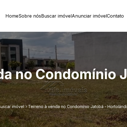
Home
Sobre nós
Buscar imóvel
Anunciar imóvel
Contato
da no Condomínio J
Buscar imóvel
Terreno à venda no Condomínio Jatobá - Hortolândi