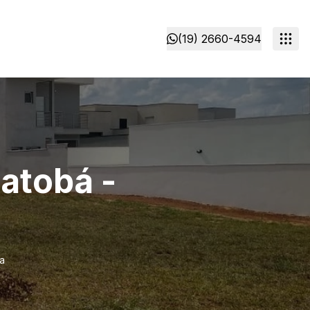
(19) 2660-4594
atobá -
a