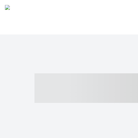
----- ----- -- -
- ------