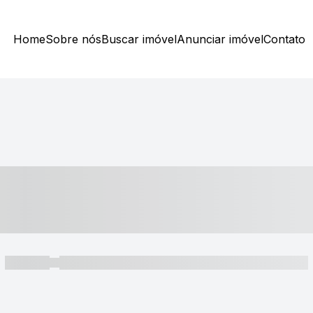
Home
Sobre nós
Buscar imóvel
Anunciar imóvel
Contato
----- ---- ---- -- ----
----- -----
----- ----- -- ------ ---- ---- -- ----- ----- ----- --- ------