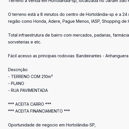
Terreno a venda em Hortolândia-sp, localizada no Jardim São F
O terreno está a 8 minutos do centro de Hortolândia-sp e a 2
região como Honda, Adere, Pague Menos, IASP, Shopping de Hor
Total infraestrutura de bairro com mercados, padarias, farmáci
sorveterias e etc.
Fácil acesso as principais rodovias: Bandeirantes - Anhanguer
Descrição:
- TERRENO COM 210m²
- PLANO
- RUA PAVIMENTADA
*** ACEITA CARRO ***
*** ACEITA FINANCIAMENTO ***
Oportunidade de negocio em Hortolândia-SP,